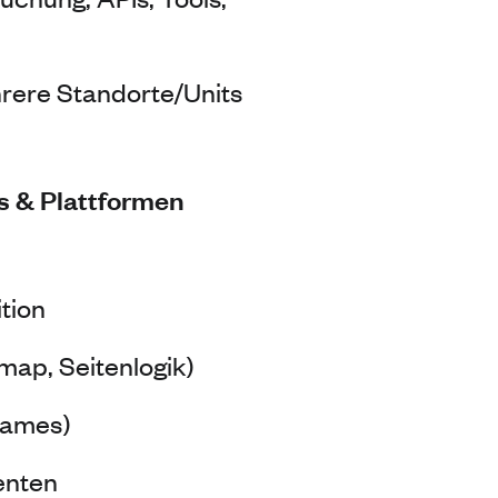
rere Standorte/Units
s & Plattformen
tion
map, Seitenlogik)
rames)
enten