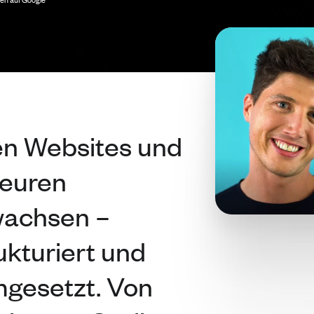
n auf Google
en Websites und
 euren
wachsen –
rukturiert und
mgesetzt. Von