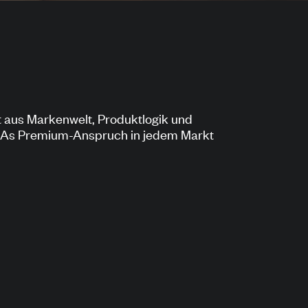
tt aus Markenwelt, Produktlogik und
YLAs Premium-Anspruch in jedem Markt
t der Kraft des Wassers und ist in über
erige Web-Auftritt wurde dem nicht mehr
r viele Länderseiten zersplittert und weit
.