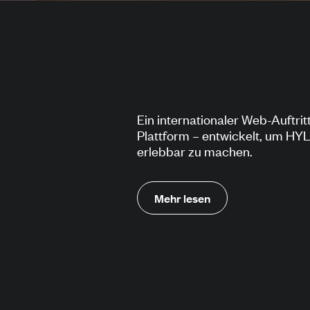
Ein internationaler Web-Auftri
Plattform – entwickelt, um H
erlebbar zu machen.
Die Herausforderung
Mehr lesen
HYLA reinigt Luft und Räume mi
80 Ländern zu Hause. Der bish
gerecht: technisch veraltet, übe
unter dem Niveau der Produkte