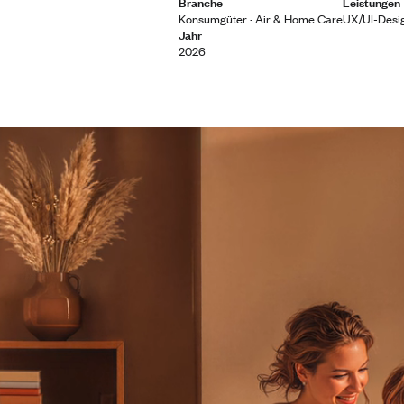
Branche
Leistungen
Konsumgüter · Air & Home Care
UX/UI-Desig
Jahr
2026