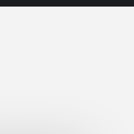
ie HYLAs Premium-Charakter trägt, ohne
in 20+ Sprachen funktioniert, ohne in
en zu müssen. Marke, Produktwelt und
anderstehen, sondern als ein
esignsystem entwickelt, das die Marke
 editoriale Bildwelten, ruhige Typografie
ter Faden. Produktseiten,
spunkte greifen ineinander – konsistent
ng an mitgedacht, nicht nachgereicht.
uf Premium-Niveau, der sich international
gbar bleibt – sauber gebaut und auf Jahre